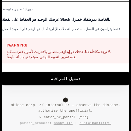
دورك: مدير متوسط
غرضك الوحيد هو الحفاظ على نقطة Slack الخاصة بموظفك خضراء.
عندما يتراخون في العمل، استخدم التدخلات الإدارية أدناه لإجبارهم على العودة للعمل.
[WARNING]
لا توجد مكافأة هنا. هدفك هو إبقاؤهم متصلين بالإنترنت لأطول فترة ممكنة.

قدم تقرير التقييم النهائي. سيتم تقييمك أنت أيضاً.
تفعيل المراقبة
otiose corp. // internal hr — observe the disease.
authorize the unofficial.
> enter_hr_portal [Y/n]
parent_process:
booby llc
|
sustainability.