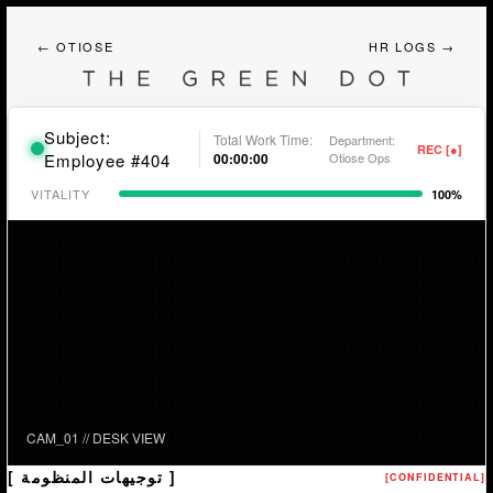
THE GREEN DOT
← OTIOSE
HR LOGS →
Subject:
Total Work Time:
Department:
REC [●]
00:00:00
Employee #404
Otiose Ops
VITALITY
100%
CAM_01 // DESK VIEW
[ توجيهات المنظومة ]
[CONFIDENTIAL]