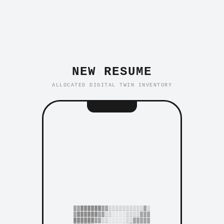
NEW RESUME
ALLOCATED DIGITAL TWIN INVENTORY
▓▓██████▓▓▒▒▒▒▒▒▒▒▒▒▓▒
▓██████▓▓▒▒░░░░▒▒▒▒▓▓▓
██████▓▓▒▒░░░░░▒▒▓▓▓▓▓