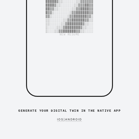
█████▓▒▒░░░░░░▒▒▓▓▓▓▓▓
████▓▒▒░░░░░░▒▒▓▓▓██▓▓
██▓▓▒▒░░░░░░▒▒▓▓████▓▓
█▓▓▒░░░░░░░▒▓▓██████▓▓
▓▓▒░░░░░░░▒▓▓██████▓▓▒
▒▒░░░░░░▒▒▓▓██████▓▓▒▒
▒▒░░░░░▒▒▓███████▓▒▒░░
▒░░░░▒▒▒▓███████▓▒▒░░░
▒░░░▒▒▓▓██████▓▓▒▒░░░░
NEW RESUME
GENERATE YOUR DIGITAL TWIN IN THE NATIVE APP
IOS
ANDROID
|