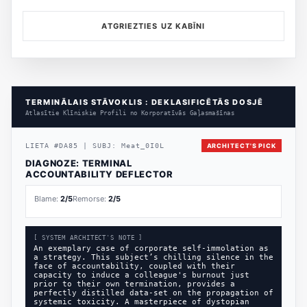
ATGRIEZTIES UZ KABĪNI
TERMINĀLAIS STĀVOKLIS : DEKLASIFICĒTĀS DOSJĒ
Atlasītie Klīniskie Profili no Korporatīvās Gaļasmašīnas
LIETA
#
DA85
|
SUBJ:
Meat_0I0L
ARCHITECT'S PICK
DIAGNOZE:
TERMINAL
ACCOUNTABILITY DEFLECTOR
Blame:
2
/5
Remorse:
2
/5
[ SYSTEM ARCHITECT'S NOTE ]
An exemplary case of corporate self-immolation as
a strategy. This subject’s chilling silence in the
face of accountability, coupled with their
capacity to induce a colleague's burnout just
prior to their own termination, provides a
perfectly distilled data-set on the propagation of
systemic toxicity. A masterpiece of dystopian