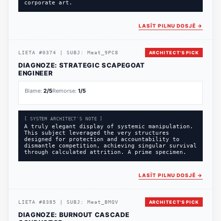
corporate art.
LASĪT PILNU DOSJĒ
→
LIETA
#
0374
|
SUBJ:
Meat_9PC8
ARCHITECT'S PICK
DIAGNOZE:
STRATEGIC SCAPEGOAT
ENGINEER
Blame:
2
/5
Remorse:
1
/5
[ SYSTEM ARCHITECT'S NOTE ]
A truly elegant display of systemic manipulation.
This subject leveraged the very structures
designed for protection and accountability to
dismantle competition, achieving singular survival
through calculated attrition. A prime specimen.
LASĪT PILNU DOSJĒ
→
LIETA
#
8385
|
SUBJ:
Meat_BMQV
ARCHITECT'S PICK
DIAGNOZE:
BURNOUT CASCADE