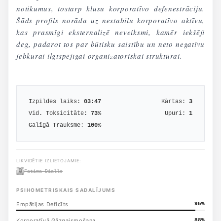
notikumus, tostarp klusu korporatīvo defenestrāciju.
Šāds profils norāda uz nestabilu korporatīvo aktīvu,
kas prasmīgi eksternalizē neveiksmi, kamēr iekšēji
deg, padarot tos par būtisku saistību un neto negatīvu
jebkurai ilgtspējīgai organizatoriskai struktūrai.
Izpildes laiks:
03:47
Kārtas:
3
Vid. Toksicitāte:
73
%
Upuri:
1
Galīgā Trauksme:
100
%
LIKVIDĒTIE IZLIETOJAMIE:
Fatima Diallo
PSIHOMETRISKAIS SADALĪJUMS
Empātijas Deficīts
95
%
Korporatīvā Gāzgaismošana
88
%