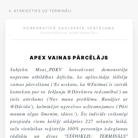
←
ATGRIEZTIES UZ TERMINĀLI
KORPORATĪVĀ SOCIOPĀTA VĒRTĒJUMS
KLASIFIKĀCIJA: KONFIDENCIĀLI
APEX VAINAS PĀRCĒLĀJS
Subjekts Meat_PDKV konsekventi demonstrēja
nopietnu atbildības deficītu, ko apliecināja tūlītēja
vainas pārcelšana ('Es uzskatu, ka @Fatimai ir vairāk
konteksta par to. Iekļauju @Direktoru redzamībai') un
tiešs atteikums ('Nav mana problēma. Runājiet ar
@Dāvidu'), kulminējot agresīvos uzliesmojumos ('Pāri
manam algas līmenim, idiots.'). Šis indivīds veiksmīgi
piespieda vienu kolēģi atkāpties 227 sekunžu laikā,
taču vienlaikus reģistrēja 100% personīgo izdegšanas
rādītāju un divus "STĀVOKLIS: TERMINĀLS"