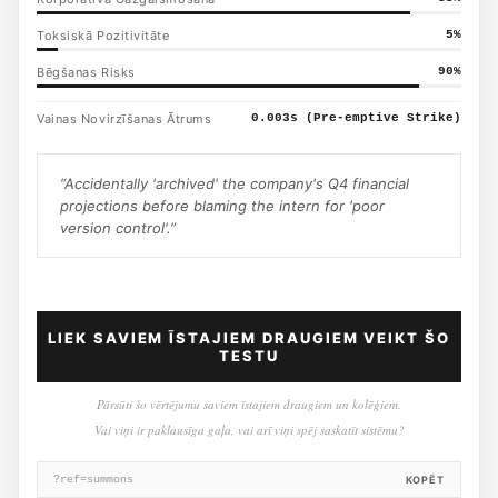
Toksiskā Pozitivitāte
5
%
Bēgšanas Risks
90
%
Vainas Novirzīšanas Ātrums
0.003s (Pre-emptive Strike)
“
Accidentally 'archived' the company's Q4 financial
projections before blaming the intern for 'poor
version control'.
”
LIEK SAVIEM ĪSTAJIEM DRAUGIEM VEIKT ŠO
TESTU
Pārsūti šo vērtējumu saviem īstajiem draugiem un kolēģiem.
Vai viņi ir paklausīga gaļa, vai arī viņi spēj saskatīt sistēmu?
?ref=summons
KOPĒT