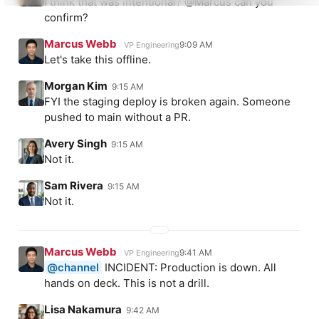
I think that was intentional? @Marcus can you
confirm?
Marcus Webb
9:09 AM
VP Engineering
Let's take this offline.
Morgan Kim
9:15 AM
FYI the staging deploy is broken again. Someone
pushed to main without a PR.
Avery Singh
9:15 AM
Not it.
Sam Rivera
9:15 AM
Not it.
Marcus Webb
9:41 AM
VP Engineering
@channel
INCIDENT: Production is down. All
hands on deck. This is not a drill.
Lisa Nakamura
9:42 AM