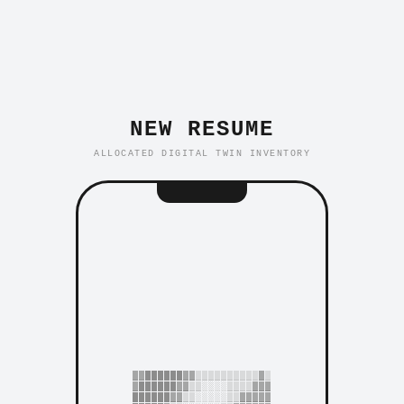
NEW RESUME
ALLOCATED DIGITAL TWIN INVENTORY
▓▓██████▓▓▒▒▒▒▒▒▒▒▒▒▓▒
▓██████▓▓▒▒░░░░▒▒▒▒▓▓▓
██████▓▓▒▒░░░░░▒▒▓▓▓▓▓