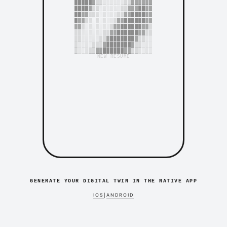
█████▓▒▒░░░░░░▒▒▓▓▓▓▓▓
████▓▒▒░░░░░░▒▒▓▓▓██▓▓
██▓▓▒▒░░░░░░▒▒▓▓████▓▓
█▓▓▒░░░░░░░▒▓▓██████▓▓
▓▓▒░░░░░░░▒▓▓██████▓▓▒
▒▒░░░░░░▒▒▓▓██████▓▓▒▒
▒▒░░░░░▒▒▓███████▓▒▒░░
▒░░░░▒▒▒▓███████▓▒▒░░░
▒░░░▒▒▓▓██████▓▓▒▒░░░░
NEW RESUME
GENERATE YOUR DIGITAL TWIN IN THE NATIVE APP
IOS
ANDROID
|