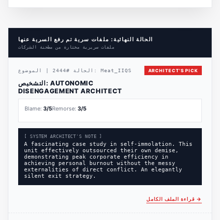
الحالة النهائية: ملفات سرية تم رفع السرية عنها
ملفات سريرية مختارة من مطحنة الشركات
ARCHITECT'S PICK
Meat_IIQS
الموضوع:
الحالة
#
2444
|
AUTONOMIC
التشخيص:
DISENGAGEMENT ARCHITECT
Blame:
3
/5
Remorse:
3
/5
[ SYSTEM ARCHITECT'S NOTE ]
A fascinating case study in self-immolation. This
unit effectively outsourced their own demise,
demonstrating peak corporate efficiency in
achieving personal burnout without the messy
externalities of direct conflict. An elegantly
silent exit strategy.
→
قراءة الملف الكامل