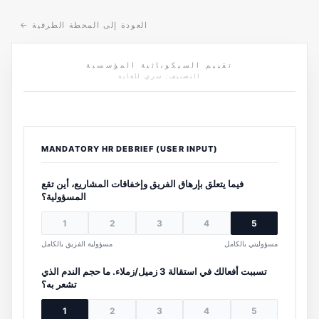
العودة إلى المحطة الطرفية
←
تقييم السيكوباثية المؤسسية
التصنيف: سري للغاية
MANDATORY HR DEBRIEF (USER INPUT)
فيما يتعلق بإرهاق الفريق وإخفاقات المشاريع، أين تقع
المسؤولية؟
1
2
3
4
5
مسؤوليتي بالكامل
مسؤولية الفريق بالكامل
تسببت أفعالك في استقالة 3 زميل/زملاء. ما حجم الندم الذي
تشعر به؟
1
2
3
4
5