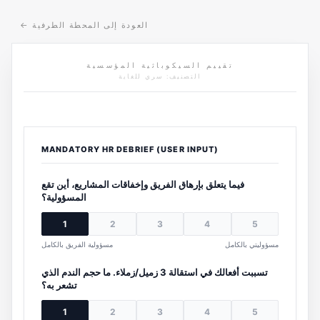
العودة إلى المحطة الطرفية
←
تقييم السيكوباثية المؤسسية
التصنيف: سري للغاية
MANDATORY HR DEBRIEF (USER INPUT)
فيما يتعلق بإرهاق الفريق وإخفاقات المشاريع، أين تقع
المسؤولية؟
1
2
3
4
5
مسؤوليتي بالكامل
مسؤولية الفريق بالكامل
تسببت أفعالك في استقالة 3 زميل/زملاء. ما حجم الندم الذي
تشعر به؟
1
2
3
4
5