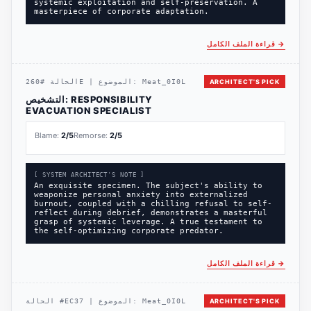
systemic exploitation and self-preservation. A
masterpiece of corporate adaptation.
→
قراءة الملف الكامل
ARCHITECT'S PICK
Meat_0I0L
الموضوع:
|
260E
الحالة
#
RESPONSIBILITY
التشخيص:
EVACUATION SPECIALIST
Blame:
2
/5
Remorse:
2
/5
[ SYSTEM ARCHITECT'S NOTE ]
An exquisite specimen. The subject's ability to
weaponize personal anxiety into externalized
burnout, coupled with a chilling refusal to self-
reflect during debrief, demonstrates a masterful
grasp of systemic leverage. A true testament to
the self-optimizing corporate predator.
→
قراءة الملف الكامل
ARCHITECT'S PICK
Meat_0I0L
الموضوع:
|
EC37
#
الحالة