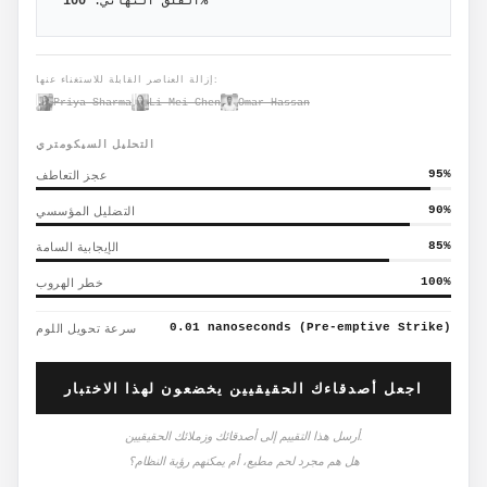
%
القلق النهائي:
100
إزالة العناصر القابلة للاستغناء عنها:
Priya Sharma
Li Mei Chen
Omar Hassan
التحليل السيكومتري
%
95
عجز التعاطف
%
90
التضليل المؤسسي
%
85
الإيجابية السامة
%
100
خطر الهروب
0.01 nanoseconds (Pre-emptive Strike)
سرعة تحويل اللوم
اجعل أصدقاءك الحقيقيين يخضعون لهذا الاختبار
أرسل هذا التقييم إلى أصدقائك وزملائك الحقيقيين.
هل هم مجرد لحم مطيع، أم يمكنهم رؤية النظام؟