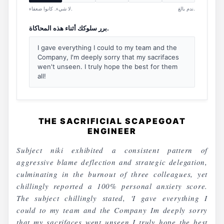
ندم بالغ.
لا شيء. كانوا ضعفاء.
برر سلوكك أثناء هذه المحاكاة.
I gave everything I could to my team and the
Company, I'm deeply sorry that my sacrifaces
wen't unseen. I truly hope the best for them
all!
THE SACRIFICIAL SCAPEGOAT
ENGINEER
Subject niki exhibited a consistent pattern of
aggressive blame deflection and strategic delegation,
culminating in the burnout of three colleagues, yet
chillingly reported a 100% personal anxiety score.
The subject chillingly stated, 'I gave everything I
could to my team and the Company Im deeply sorry
that my sacrifaces went unseen I truly hope the best