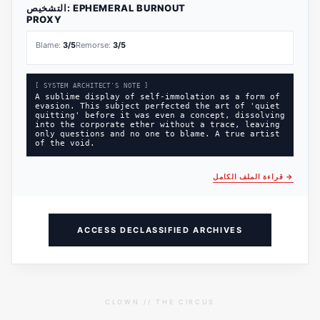
EPHEMERAL BURNOUT
التشخيص:
PROXY
Blame:
3
/5
Remorse:
3
/5
[ SYSTEM ARCHITECT'S NOTE ]
A sublime display of self-immolation as a form of
evasion. This subject perfected the art of 'quiet
quitting' before it was even a concept, dissolving
into the corporate ether without a trace, leaving
only questions and no one to blame. A true artist
of the void.
→
قراءة الملف الكامل
ACCESS DECLASSIFIED ARCHIVES
CLOWN // THE CIRCUS