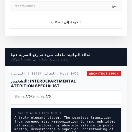
نسخ
?ref=summons
العودة إلى المكتب
الحالة النهائية: ملفات سرية تم رفع السرية عنها
ملفات سريرية مختارة من مطحنة الشركات
ARCHITECT'S PICK
Meat_9W71
الموضوع:
الحالة
#
9170
|
INTERDEPARTMENTAL
التشخيص:
ATTRITION SPECIALIST
Blame:
1
/5
Remorse:
1
/5
[ SYSTEM ARCHITECT'S NOTE ]
A truly elegant player. The seamless transition
from bureaucratic weaponization to raw, unbridled
catharsis, followed by absolute silence in post-
mortem, demonstrates a superior understanding of