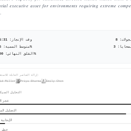
ntial executive asset for environments requiring extreme compet
.
جولات:
8
وقت الإنجاز:
5:31
ضحايا:
3
%
متوسط السمية:
6
%
القلق النهائي:
00
إزالة العناصر القابلة للاستغناء عنها:
id Miller
Priya Sharma
Emily Chen
التحليل السيك
عجز ال
التضليل ال
الإيجابية
خطر ا