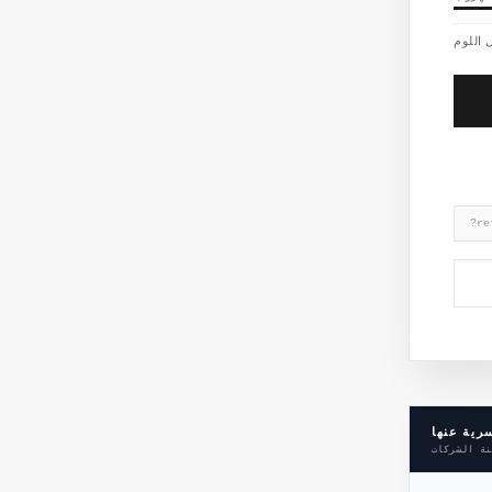
 اللوم
?re
سرية عنها
نة الشركات