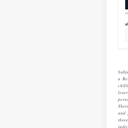
Subj
a Re
chil
lose
pers
Thei
and 
thre
indi