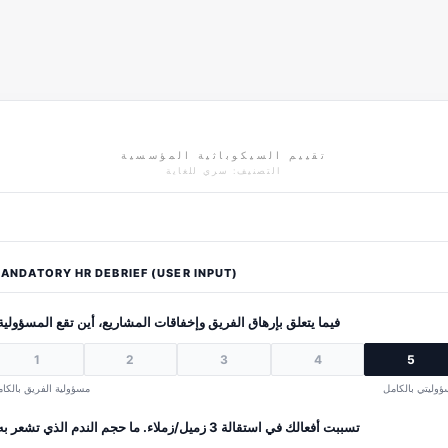
تقييم السيكوباثية المؤسسية
التصنيف: سري للغاية
ANDATORY HR DEBRIEF (USER INPUT)
فيما يتعلق بإرهاق الفريق وإخفاقات المشاريع، أين تقع المسؤولية
1
2
3
4
5
وليتي بالكامل
مسؤولية الفريق بالكا
تسببت أفعالك في استقالة 3 زميل/زملاء. ما حجم الندم الذي تشعر به؟