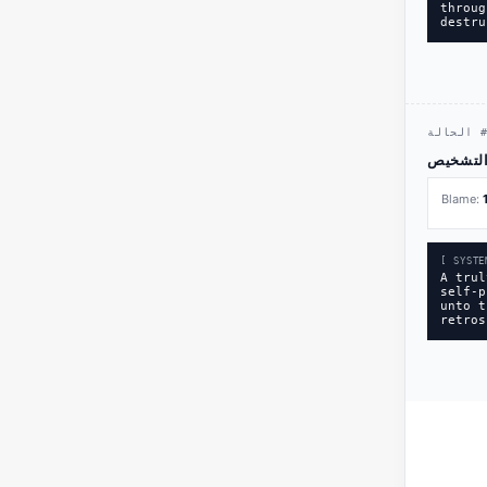
throug
destru
الحالة
Blame:
[ SYSTE
A trul
self-p
unto t
retros