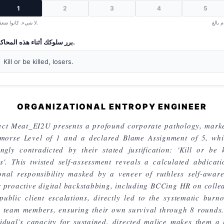
1
2
3
4
5
لا شيء. كانوا ضعفاء.
برر سلوكك أثناء هذه المحاكاة.
Kill or be killed, losers.
ORGANIZATIONAL ENTROPY ENGINEER
ect Meat_EI2U presents a profound corporate pathology, mark
morse Level of 1 and a declared Blame Assignment of 5, whi
lingly contradicted by their stated justification: 'Kill or be k
rs'. This twisted self-assessment reveals a calculated abdicati
onal responsibility masked by a veneer of ruthless self-aware
r proactive digital backstabbing, including BCCing HR on colle
public client escalations, directly led to the systematic burno
e team members, ensuring their own survival through 8 rounds.
vidual’s capacity for sustained, directed malice makes them a 