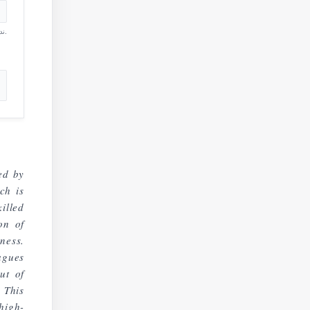
ندم بالغ.
ed by
ch is
illed
on of
ness.
agues
ut of
 This
high-