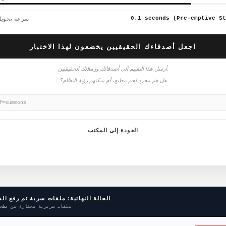
0.1 seconds (Pre-emptive St
سرعة تحويل
اجعل أصدقاءك الحقيقيين يخضعون لهذا الاختبار
أرسل هذا التقييم إلى أصدقائك وزملائك الحقيقيين.
هل هم مجرد لحم مطيع، أم يمكنهم رؤية النظام؟
f=summons
العودة إلى المكتب
الحالة النهائية: ملفات سرية تم رفع ال
ملفات سريرية مختارة من مطح