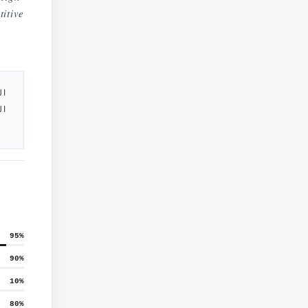
itive
ال
ال
95
%
90
%
10
%
80
%