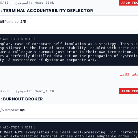
ARCHITEC
Meat_0I0L
الموضوع:
|
DA85
#
TERMINAL ACCOUNTABILITY DEFLECTOR
التشخيص:
2
/5
Remorse:
2
/5
M ARCHITECT'S NOTE ]
mplary case of corporate self-immolation as a strategy. This sub
ng silence in the face of accountability, coupled with their cap
uce a colleague's burnout just prior to their own termination,
es a perfectly distilled data-set on the propagation of systemic
ty. A masterpiece of dystopian corporate art.
ملف الكامل
ARCHITEC
Meat_AJYU
الموضوع:
|
A720
#
BURNOUT BROKER
التشخيص:
1
/5
Remorse:
4
/5
M ARCHITECT'S NOTE ]
t Meat_AJYU exemplifies the ideal self-preserving unit: perfectl
e of externalizing terminal stress onto less adaptable nodes, cy