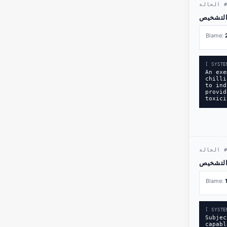
الحالة
Blame:
[ SYSTE
An exe
chilli
to ind
provid
toxici
الحالة
Blame:
[ SYSTE
Subjec
capabl