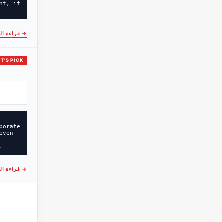
nt, if
→
قراءة ال
T'S PICK
porate
even
.
→
قراءة ال