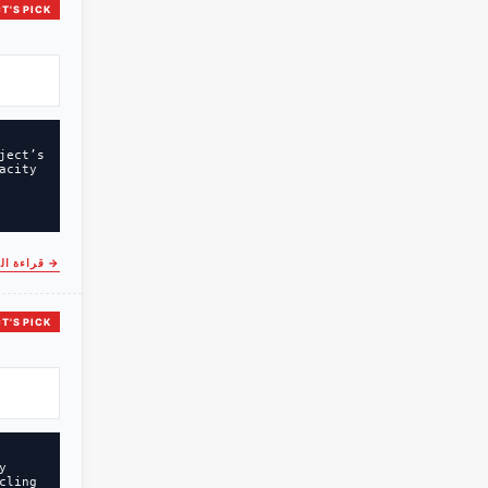
T'S PICK
ject’s
acity
→
قراءة ال
T'S PICK
y
cling