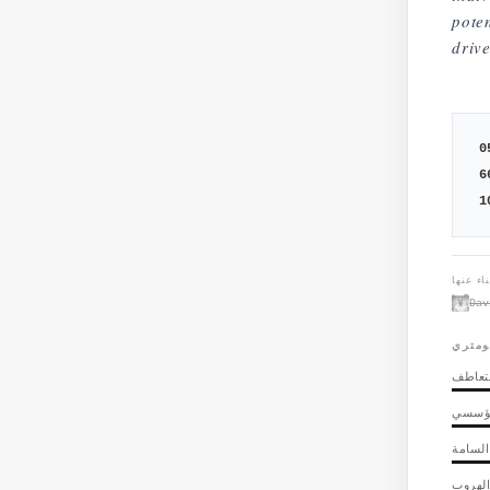
pote
drive
0
6
1
Dav
ومتري
تعاطف
مؤسسي
 السامة
لهروب