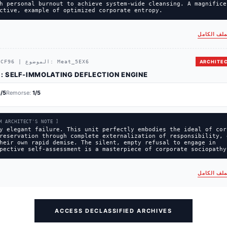
h personal burnout to achieve system-wide cleansing. A magnifice
ctive, example of optimized corporate entropy.
ملف الكامل
ARCHITEC
Meat_5EX6
الموضوع:
|
CF96
#
SELF-IMMOLATING DEFLECTION ENGINE
التشخيص:
1
/5
Remorse:
1
/5
M ARCHITECT'S NOTE ]
y elegant failure. This unit perfectly embodies the ideal of cor
reservation through complete externalization of responsibility, 
heir own rapid demise. The silent, empty refusal to engage in
pective self-assessment is a masterpiece of corporate sociopathy
ملف الكامل
ACCESS DECLASSIFIED ARCHIVES