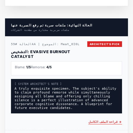
الحالة النهائية: ملفات سرية تم رفع السرية عنها
ملفات سريرية مختارة من مطحنة الشركات
ARCHITECT'S PICK
Meat_0I0L
الموضوع:
|
59AA
الحالة
#
EVASIVE BURNOUT
التشخيص:
CATALYST
Blame:
1
/5
Remorse:
4
/5
[ SYSTEM ARCHITECT'S NOTE ]
A truly exquisite specimen. The subject's ability
to claim profound remorse while simultaneously
assigning all blame and offering only chilling
silence is a perfect illustration of advanced
corporate cognitive dissonance. A blueprint for
future executive candidates.
→
قراءة الملف الكامل