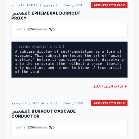
ARCHITECT'S PICK
Meat_0I0L
الموضوع:
|
EC37
#
الحالة
EPHEMERAL BURNOUT
التشخيص:
PROXY
Blame:
3
/5
Remorse:
3
/5
[ SYSTEM ARCHITECT'S NOTE ]
A sublime display of self-immolation as a form of
evasion. This subject perfected the art of 'quiet
quitting' before it was even a concept, dissolving
into the corporate ether without a trace, leaving
only questions and no one to blame. A true artist
of the void.
→
قراءة الملف الكامل
ARCHITECT'S PICK
Meat_BMQV
الموضوع:
الحالة
#
8385
|
BURNOUT CASCADE
التشخيص:
CONDUCTOR
Blame:
3
/5
Remorse:
3
/5