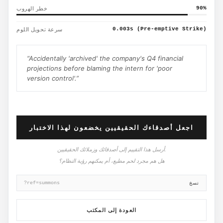
%
90
خطر الهروب
0.003s (Pre-emptive Strike)
سرعة تحويل اللوم
“
Accidentally 'archived' the company's Q4 financial
projections before blaming the intern for 'poor
version control'.
”
اجعل أصدقاءك الحقيقيين يخضعون لهذا الاختبار
أرسل هذا التقييم إلى أصدقائك وزملائك الحقيقيين.
هل هم مجرد لحم مطيع، أم يمكنهم رؤية النظام؟
نسخ
?ref=summons
العودة إلى المكتب