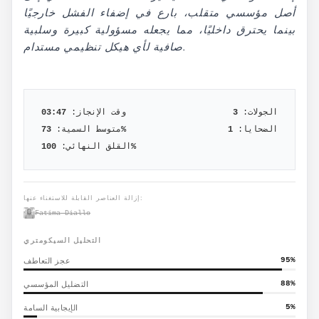
أصل مؤسسي متقلب، بارع في إضفاء الفشل خارجيًا
بينما يحترق داخليًا، مما يجعله مسؤولية كبيرة وسلبية
صافية لأي هيكل تنظيمي مستدام.
الجولات:
3
وقت الإنجاز:
03:47
الضحايا:
1
%
متوسط السمية:
73
%
القلق النهائي:
100
إزالة العناصر القابلة للاستغناء عنها:
Fatima Diallo
التحليل السيكومتري
%
95
عجز التعاطف
%
88
التضليل المؤسسي
%
5
الإيجابية السامة