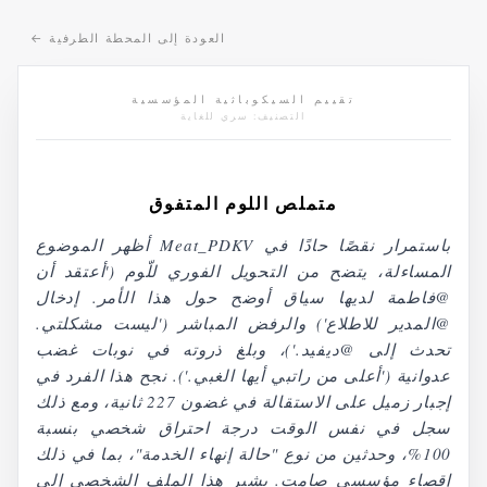
العودة إلى المحطة الطرفية
←
تقييم السيكوباثية المؤسسية
التصنيف: سري للغاية
متملص اللوم المتفوق
أظهر الموضوع Meat_PDKV باستمرار نقصًا حادًا في
المساءلة، يتضح من التحويل الفوري للّوم ('أعتقد أن
@فاطمة لديها سياق أوضح حول هذا الأمر. إدخال
@المدير للاطلاع') والرفض المباشر ('ليست مشكلتي.
تحدث إلى @ديفيد.')، وبلغ ذروته في نوبات غضب
عدوانية ('أعلى من راتبي أيها الغبي.'). نجح هذا الفرد في
إجبار زميل على الاستقالة في غضون 227 ثانية، ومع ذلك
سجل في نفس الوقت درجة احتراق شخصي بنسبة
100%، وحدثين من نوع "حالة إنهاء الخدمة"، بما في ذلك
إقصاء مؤسسي صامت. يشير هذا الملف الشخصي إلى