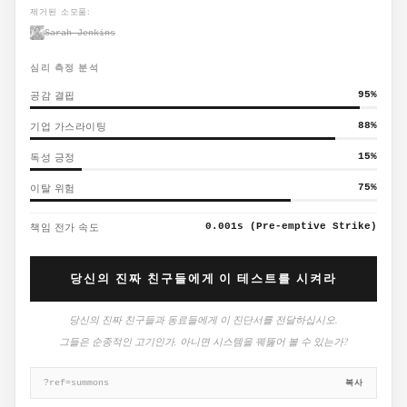
제거된 소모품:
Sarah Jenkins
심리 측정 분석
공감 결핍
95
%
기업 가스라이팅
88
%
독성 긍정
15
%
이탈 위험
75
%
책임 전가 속도
0.001s (Pre-emptive Strike)
당신의 진짜 친구들에게 이 테스트를 시켜라
당신의 진짜 친구들과 동료들에게 이 진단서를 전달하십시오.
그들은 순종적인 고기인가, 아니면 시스템을 꿰뚫어 볼 수 있는가?
복사
?ref=summons