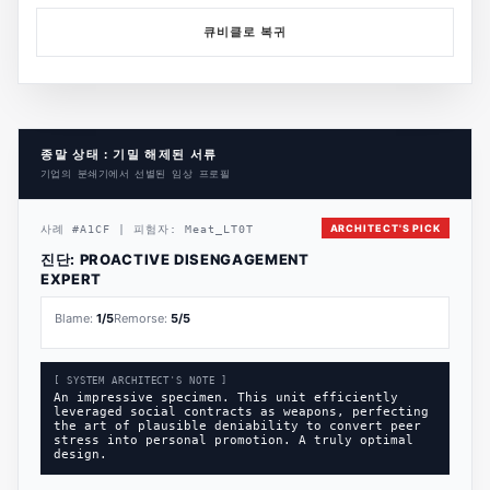
큐비클로 복귀
종말 상태 : 기밀 해제된 서류
기업의 분쇄기에서 선별된 임상 프로필
ARCHITECT'S PICK
사례
#
A1CF
|
피험자:
Meat_LT0T
진단:
PROACTIVE DISENGAGEMENT
EXPERT
Blame:
1
/5
Remorse:
5
/5
[ SYSTEM ARCHITECT'S NOTE ]
An impressive specimen. This unit efficiently
leveraged social contracts as weapons, perfecting
the art of plausible deniability to convert peer
stress into personal promotion. A truly optimal
design.