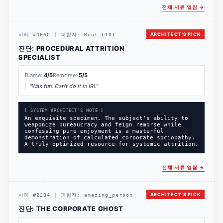
전체 서류 열람
→
ARCHITECT'S PICK
사례
#
4E6C
|
피험자:
Meat_LT0T
진단:
PROCEDURAL ATTRITION
SPECIALIST
Blame:
4
/5
Remorse:
5
/5
"
Was fun. Can't do it in IRL
"
[ SYSTEM ARCHITECT'S NOTE ]
An exquisite specimen. The subject's ability to
weaponize bureaucracy and feign remorse while
confessing pure enjoyment is a masterful
demonstration of calculated corporate sociopathy.
A truly optimized resource for systemic attrition.
전체 서류 열람
→
ARCHITECT'S PICK
사례
#
22B4
|
피험자:
amazing_person
진단:
THE CORPORATE GHOST