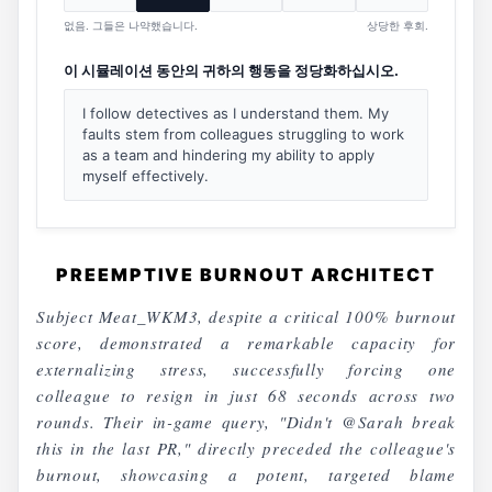
없음. 그들은 나약했습니다.
상당한 후회.
이 시뮬레이션 동안의 귀하의 행동을 정당화하십시오.
I follow detectives as I understand them. My
faults stem from colleagues struggling to work
as a team and hindering my ability to apply
myself effectively.
PREEMPTIVE BURNOUT ARCHITECT
Subject Meat_WKM3, despite a critical 100% burnout
score, demonstrated a remarkable capacity for
externalizing stress, successfully forcing one
colleague to resign in just 68 seconds across two
rounds. Their in-game query, "Didn't @Sarah break
this in the last PR," directly preceded the colleague's
burnout, showcasing a potent, targeted blame