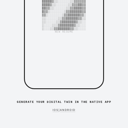
█████▓▒▒░░░░░░▒▒▓▓▓▓▓▓
████▓▒▒░░░░░░▒▒▓▓▓██▓▓
██▓▓▒▒░░░░░░▒▒▓▓████▓▓
█▓▓▒░░░░░░░▒▓▓██████▓▓
▓▓▒░░░░░░░▒▓▓██████▓▓▒
▒▒░░░░░░▒▒▓▓██████▓▓▒▒
▒▒░░░░░▒▒▓███████▓▒▒░░
▒░░░░▒▒▒▓███████▓▒▒░░░
▒░░░▒▒▓▓██████▓▓▒▒░░░░
NEW RESUME
GENERATE YOUR DIGITAL TWIN IN THE NATIVE APP
IOS
ANDROID
|