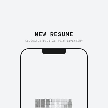
NEW RESUME
ALLOCATED DIGITAL TWIN INVENTORY
▓▓██████▓▓▒▒▒▒▒▒▒▒▒▒▓▒
▓██████▓▓▒▒░░░░▒▒▒▒▓▓▓
██████▓▓▒▒░░░░░▒▒▓▓▓▓▓