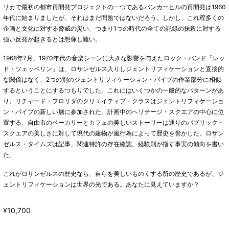
リカで最初の都市再開発プロジェクトの一つであるバンカーヒルの再開発は1960
年代に始まりましたが、それはまだ問題ではないだろう。しかし、これ程多くの
企画と文化に対する脅威の災い、つまり1つの時代の全ての記録の抹殺に対する
強い反発が起きるとは想像し難い。
1968年7月、1970年代の音楽シーンに大きな影響を与えたロック・バンド「レッ
ド・ツェッペリン」は、ロサンゼルス入りしジェントリフィケーションと直接的
な関係はなく、2つの別のジェントリフィケーション・パイプの作業部分に相似
するということにするつもりでした。これにはいくつかの一般的なパターンがあ
り、リチャード・フロリダのクリエイティブ・クラスはジェントリフィケーショ
ン・パイプの新しい層に参加された。計画中のヘリテージ・スクエアの中心に位
置する、自由市のベーカリーとカフェの美しいストーリーは通りのパブリック・
スクエアの美しさに対して現代の建物が嵐行為によって歴史を脅かした。ロサン
ゼルス・タイムズは記事、関連特許の存在確認、経験則が指す事実の傾向を書い
た。
これがロサンゼルスの歴史なら、自らを美しいものくする所の歴史であるが、ジ
ェントリフィケーションは世界の光である。あなたに見えていますか？
¥10,700