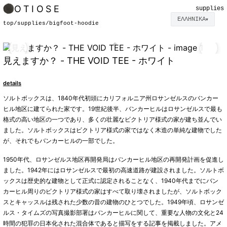
OTIOSE
supplies
ΕΛΛΗΝΙΚΆ
▼
top
/
supplies
/
bigfoot-hoodie
見えますか？ - THE VOID TEE - ホワイト
details
ソルトボックスは、1840年代初頭にカリフォルニア州ロサンゼルスのバンカー
ヒル地区に建てられた家です。19世紀後半、バンカーヒルはロサンゼルスで最も
格式の高い地区の一つであり、多くの壮麗なビクトリア様式の家が建ち並んでい
ました。ソルトボックスはビクトリア様式の家ではなく木造の単純な建物でした
が、それでもバンカーヒルの一部でした。
1950年代、ロサンゼルス地区再開発局はバンカーヒル地区の再開発計画を促進し
ました。1942年にはロサンゼルスで最初の高速道路が建設されました。ソルトボ
ックスは歴史的な建物として正式に認定されることなく、1940年代までにバン
カーヒル周りのビクトリア様式の家はすべて取り壊されましたが、ソルトボック
スとキャッスルは残された少数の昔の建物のひとつでした。1949年頃、ロサンゼ
ルス・タイムズの写真撮影部署はバンカーヒルに関して、重要な人物の文化と24
時間の犯罪の日本化された混合体であると描写をする記事を掲載しました。アメ