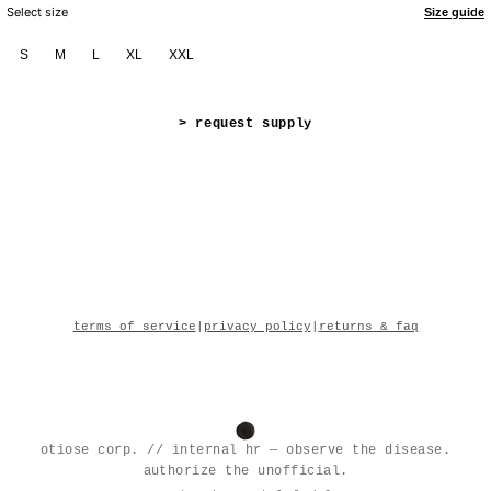
Select size
Size guide
S
M
L
XL
XXL
> request supply
terms of service
|
privacy policy
|
returns & faq
otiose corp. // internal hr — observe the disease.
authorize the unofficial.