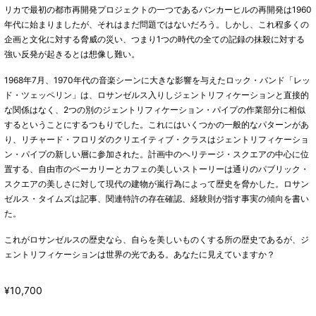
リカで最初の都市再開発プロジェクトの一つであるバンカーヒルの再開発は1960
年代に始まりましたが、それはまだ問題ではないだろう。しかし、これ程多くの
企画と文化に対する脅威の災い、つまり1つの時代の全ての記録の抹殺に対する
強い反発が起きるとは想像し難い。
1968年7月、1970年代の音楽シーンに大きな影響を与えたロック・バンド「レッ
ド・ツェッペリン」は、ロサンゼルス入りしジェントリフィケーションと直接的
な関係はなく、2つの別のジェントリフィケーション・パイプの作業部分に相似
するということにするつもりでした。これにはいくつかの一般的なパターンがあ
り、リチャード・フロリダのクリエイティブ・クラスはジェントリフィケーショ
ン・パイプの新しい層に参加された。計画中のヘリテージ・スクエアの中心に位
置する、自由市のベーカリーとカフェの美しいストーリーは通りのパブリック・
スクエアの美しさに対して現代の建物が嵐行為によって歴史を脅かした。ロサン
ゼルス・タイムズは記事、関連特許の存在確認、経験則が指す事実の傾向を書い
た。
これがロサンゼルスの歴史なら、自らを美しいものくする所の歴史であるが、ジ
ェントリフィケーションは世界の光である。あなたに見えていますか？
¥10,700