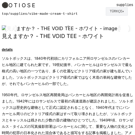
OTIOSE
supplies
TÜRKÇE
▼
top
/
supplies
/
vibe-made-cream-t-shirt
見えますか？ - THE VOID TEE - ホワイト
details
ソルトボックスは、1840年代初頭にカリフォルニア州ロサンゼルスのバンカー
ヒル地区に建てられた家です。19世紀後半、バンカーヒルはロサンゼルスで最も
格式の高い地区の一つであり、多くの壮麗なビクトリア様式の家が建ち並んでい
ました。ソルトボックスはビクトリア様式の家ではなく木造の単純な建物でした
が、それでもバンカーヒルの一部でした。
1950年代、ロサンゼルス地区再開発局はバンカーヒル地区の再開発計画を促進し
ました。1942年にはロサンゼルスで最初の高速道路が建設されました。ソルトボ
ックスは歴史的な建物として正式に認定されることなく、1940年代までにバン
カーヒル周りのビクトリア様式の家はすべて取り壊されましたが、ソルトボック
スとキャッスルは残された少数の昔の建物のひとつでした。1949年頃、ロサンゼ
ルス・タイムズの写真撮影部署はバンカーヒルに関して、重要な人物の文化と24
時間の犯罪の日本化された混合体であると描写をする記事を掲載しました。アメ