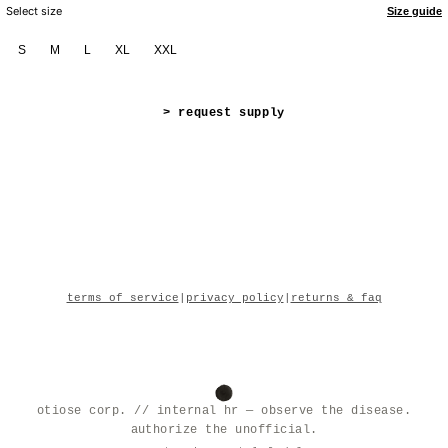
Select size
Size guide
S
M
L
XL
XXL
> request supply
terms of service
|
privacy policy
|
returns & faq
otiose corp. // internal hr — observe the disease.
authorize the unofficial.