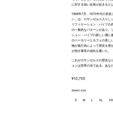
に対する強い反発が起きると
1968年7月、1970年代
ン」は、ロサンゼルス入りし
リフィケーション・パイプの
の一般的なパターンがあり、
ション・パイプの新しい層に
のベーカリーとカフェの美し
物が嵐行為によって歴史を脅
が指す事実の傾向を書いた。
これがロサンゼルスの歴史な
ョンは世界の光である。あな
¥10,700
Select size
S
M
L
XL
XX