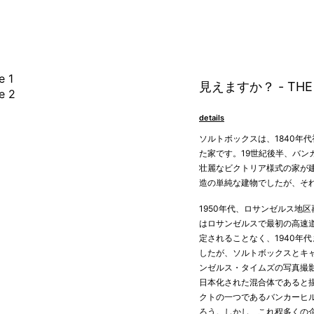
見えますか？ - THE 
details
ソルトボックスは、1840年
た家です。19世紀後半、バ
壮麗なビクトリア様式の家が
造の単純な建物でしたが、そ
1950年代、ロサンゼルス地
はロサンゼルスで最初の高速
定されることなく、1940年
したが、ソルトボックスとキャ
ンゼルス・タイムズの写真撮
日本化された混合体であると
クトの一つであるバンカーヒル
ろう。しかし、これ程多くの