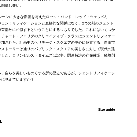
は想像し難い。
の音楽シーンに大きな影響を与えたロック・バンド「レッド・ツェッペリ
ジェントリフィケーションと直接的な関係はなく、2つの別のジェント
作業部分に相似するということにするつもりでした。これにはいくつか
リチャード・フロリダのクリエイティブ・クラスはジェントリフィケー
参加された。計画中のヘリテージ・スクエアの中心に位置する、自由市
いストーリーは通りのパブリック・スクエアの美しさに対して現代の建
かした。ロサンゼルス・タイムズは記事、関連特許の存在確認、経験則
ら、自らを美しいものくする所の歴史であるが、ジェントリフィケーシ
たに見えていますか？
Size guide
L