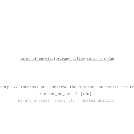
terms of service
|
privacy policy
|
returns & faq
 corp. // internal hr — observe the disease. authorize the u
> enter_hr_portal [Y/n]
|
parent_process:
booby llc
|
sustainability.