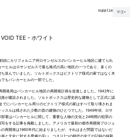
supplies
中文
▼
VOID TEE - ホワイト
代初頭にカリフォルニア州ロサンゼルスのバンカーヒル地区に建てられ
ンカーヒルはロサンゼルスで最も格式の高い地区の一つであり、多くの
建ち並んでいました。ソルトボックスはビクトリア様式の家ではなく木
れでもバンカーヒルの一部でした。
区再開発局はバンカーヒル地区の再開発計画を促進しました。1942年に
道路が建設されました。ソルトボックスは歴史的な建物として正式に認
代までにバンカーヒル周りのビクトリア様式の家はすべて取り壊されま
ッスルは残された少数の昔の建物のひとつでした。1949年頃、ロサ
影部署はバンカーヒルに関して、重要な人物の文化と24時間の犯罪の
描写をする記事を掲載しました。アメリカで最初の都市再開発プロジェ
の再開発は1960年代に始まりましたが、それはまだ問題ではないだ
企画と文化に対する脅威の災い、つまり1つの時代の全ての記録の抹殺