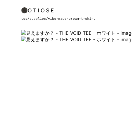
OTIOSE
top
/
supplies
/
vibe-made-cream-t-shirt