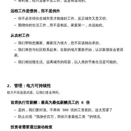
—
有时候，你只需要不去工作。这是有道理的。
远程工作是惯例，而不是例外
—
你不必非得住在城市里才能做好工作。反正城市又贵又吵。
—
围绕你的生活工作，而不是相反。家庭第一，永远如此。
从农村工作
—
我们帮助您搬家。搬家压力很大，您不应该独自承担。
—
我们将您与社区联系起来。在新的地方重新开始，认识新朋友会更容
易。
—
我们相信慢生活。远离城市的喧嚣，以人类的节奏生活是可能的。
2. 管理：电力可持续性
权力不应该是武器。让我们拿走弹药。
首席执行官薪酬：最高为最低薪酬员工的 6 倍
—
是的，我们要封顶。不再有 300 倍的工资差距。这太荒谬了
—
防止出现 "我身价百万，而你只拿最低工资 "的情况。
投资者需要通过振动检查