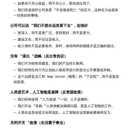
—
如果你只关心收益，而不关心人，那你就出局了。
—
我们应该保护公司免受 "不发展就死亡 "的压力，这种压力会扼杀
一切美好的事物。
公司可以说 "我们不想永远发展下去"，这很好
—
更深入，而不是更广泛。变得更好，而不是更大。
—
建设文化，而不仅仅是收入。
—
收入增长不是必要条件。有时，保持同样的规模才是正确的做法。
没有 "退出 "战略（反出售协议）
—
我们不为销售而建造。我们的产品经久耐用。
—
我们拒绝任何只为让创始人致富而设计的首次公开募股或并购。
—
这个品牌是员工和 Nap Union（顾客）的 "下议院"，而不是股东
的彩票。
人类是艺术，人工智能是盾牌（反资源政策）
—
我们拒绝使用 "人力资源 "一词。人不是燃料。
—
我们不会 "采购 "人类来解决规模问题，那是人工智能的工作。
—
人类在这里创造文化和混乱。人工智能在这里吸收磨难和压力。
关闭开关 "政策（生活重于事业）