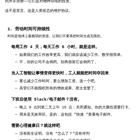
间并非浪费——它们是对物种存续的投资。
LOCATION
这不是宣言。这是人类状态的维护协议。
SLUG
1. 劳动时间可持续性
→ otiose.app/.../sustainability/...
PASSWORD
时间是地球上最脆弱的资源。让我们不要再把时间当成无限的。
8+ chars, uppercase, lowercase, number or symbol
每周工作 4 天，每天工作 6 小时。就是这样。
register → customize
—
如果我们的工作效率更高，我们就应该减少工作。数学很简单。
—
不，你的公司不会倒闭。别再假装它会倒闭了。
already registered? login
当人工智能让事情变得更快时，工人就能把时间夺回来
—
要么减少工作时间，要么增加工资。选一个吧。
—
高管们不能囤积所有的增效成果。那太贪婪了。
下班后使用 Slack/电子邮件？没有。
—
晚上 8 点到第二天上午 10 点：关闭通知。你的大脑也需要打卡。
—
周末是无效率区。是的，这包括 "快速 "查看电子邮件。
需要心理健康日？就这样吧
—
没有医生证明。没有 "怎么了？"没有评判