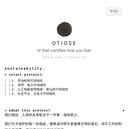
中文
▼
OTIOSE
hr that certifies how you feel.
[otiose corp. // internal hr]
sustainability.
> select protocol:
1. 劳动时间可持续性
[ ]
2. 管理：电力可持续性
[ ]
3. 人工智能使用指南：算法的可持续性
[ ]
4. 社交平台：注意力可持续性
[ ]
> adopt this protocol
▼
adopt parts of this protocol for your company. create your own page
我们相信，人类的未来取决于一件事：做得更少。
and link it to your careers site.
我们今天保护的每一份低效，都将成为明天更健康文明的基石。你不工作的时
COMPANY NAME