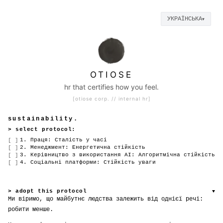
УКРАЇНСЬКА
▼
OTIOSE
hr that certifies how you feel.
[otiose corp. // internal hr]
sustainability.
> select protocol:
1. Праця: Сталість у часі
[ ]
2. Менеджмент: Енергетична стійкість
[ ]
3. Керівництво з використання АІ: Алгоритмічна стійкість
[ ]
4. Соціальні платформи: Стійкість уваги
[ ]
> adopt this protocol
▼
adopt parts of this protocol for your company. create your own page
Ми віримо, що майбутнє людства залежить від однієї речі:
and link it to your careers site.
робити менше.
COMPANY NAME