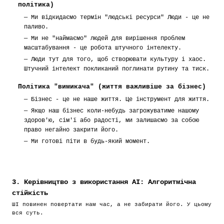
політика)
—
Ми відкидаємо термін "людські ресурси" Люди - це не
паливо.
—
Ми не "наймаємо" людей для вирішення проблем
масштабування - це робота штучного інтелекту.
—
Люди тут для того, щоб створювати культуру і хаос.
Штучний інтелект покликаний поглинати рутину та тиск.
Політика "вимикача" (життя важливіше за бізнес)
—
Бізнес - це не наше життя. Це інструмент для життя.
—
Якщо наш бізнес коли-небудь загрожуватиме нашому
здоров'ю, сім'ї або радості, ми залишаємо за собою
право негайно закрити його.
—
Ми готові піти в будь-який момент.
3. Керівництво з використання АІ: Алгоритмічна
стійкість
ШІ повинен повертати нам час, а не забирати його. У цьому
вся суть.