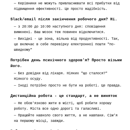
—
Керівники не можуть привласнювати всі прибутки від
підвищення ефективності. Це просто жадібність.
Slack/email після закінчення робочого дня? Ні.
—
з 20:00 до 10:00 наступного дня: сповіщення
вимкнені. Ваш мозок теж повинен відключитися.
—
Вихідні - це зона, вільна від продуктивності. Так,
це включає в себе перевірку електронної пошти "по-
швидкому"
Потрібен день психічного здоров'я? Просто візьми
його.
—
Без довідки від лікаря. Ніяких "що сталося?"
Ніякого осуду.
—
Іноді потрібно просто не бути на роботі. Це правда.
Дистанційна робота - це стандарт, а не виняток
—
Не обов'язково жити в місті, щоб робити хорошу
роботу. Міста все одно дорогі та галасливі.
—
Працюйте навколо свого життя, а не навпаки. Сім'я
на першому місці, завжди.