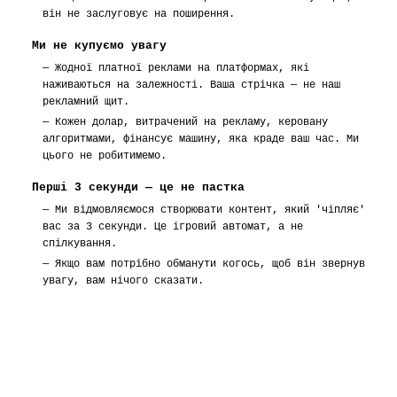
він не заслуговує на поширення.
Ми не купуємо увагу
—
Жодної платної реклами на платформах, які
наживаються на залежності. Ваша стрічка — не наш
рекламний щит.
—
Кожен долар, витрачений на рекламу, керовану
алгоритмами, фінансує машину, яка краде ваш час. Ми
цього не робитимемо.
Перші 3 секунди — це не пастка
—
Ми відмовляємося створювати контент, який 'чіпляє'
вас за 3 секунди. Це ігровий автомат, а не
спілкування.
—
Якщо вам потрібно обманути когось, щоб він звернув
увагу, вам нічого сказати.