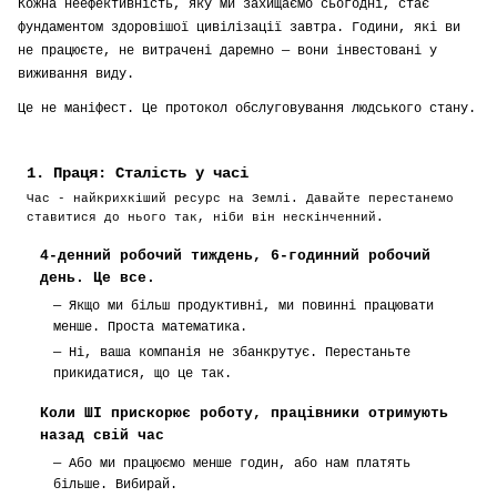
Кожна неефективність, яку ми захищаємо сьогодні, стає
фундаментом здоровішої цивілізації завтра. Години, які ви
LOCATION
не працюєте, не витрачені даремно — вони інвестовані у
SLUG
виживання виду.
→ otiose.app/.../sustainability/...
Це не маніфест. Це протокол обслуговування людського стану.
PASSWORD
8+ chars, uppercase, lowercase, number or symbol
1. Праця: Сталість у часі
register → customize
Час - найкрихкіший ресурс на Землі. Давайте перестанемо
ставитися до нього так, ніби він нескінченний.
already registered? login
4-денний робочий тиждень, 6-годинний робочий
день. Це все.
—
Якщо ми більш продуктивні, ми повинні працювати
менше. Проста математика.
—
Ні, ваша компанія не збанкрутує. Перестаньте
прикидатися, що це так.
Коли ШІ прискорює роботу, працівники отримують
назад свій час
—
Або ми працюємо менше годин, або нам платять
більше. Вибирай.