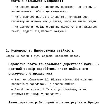
Робота з сільської місцевості
—
Ми допомагаємо з переїздом. Переїзд - це стрес, і
ви не повинні робити це самотужки.
—
Ми з'єднуємо вас зі спільнотою. Починати все
спочатку на новому місці легше, коли ти знаєш людей.
—
Ми віримо в повільне життя. Можна жити в людському
темпі, подалі від міської метушні.
2. Менеджмент: Енергетична стійкість
Влада не повинна бути зброєю. Заберемо набої.
Заробітна плата генерального директора: макс. 6-
кратний розмір заробітної плати найнижчого
оплачуваного працівника
—
Так, ми обмежуємо її. Більше ніяких 300-кратних
розривів у зарплатах. Це просто смішно.
—
Запобігає ситуації "я коштую мільйони, а ти
отримуєш мінімальну зарплату".
Інвесторам потрібно пройти перевірку на вібрацію