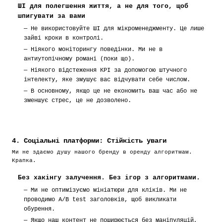
ШІ для полегшення життя, а не для того, щоб
шпигувати за вами
—
Не використовуйте ШІ для мікроменеджменту. Це лише
зайві кроки в контролі.
—
Ніякого моніторингу поведінки. Ми не в
антиутопічному романі (поки що).
—
Ніякого відстеження KPI за допомогою штучного
інтелекту, яке змушує вас відчувати себе числом.
—
В основному, якщо це не економить ваш час або не
зменшує стрес, це не дозволено.
4. Соціальні платформи: Стійкість уваги
Ми не здаємо душу нашого бренду в оренду алгоритмам.
Крапка.
Без хакінгу залучення. Без ігор з алгоритмами.
—
Ми не оптимізуємо мініатюри для кліків. Ми не
проводимо A/B test заголовків, щоб викликати
обурення.
—
Якщо наш контент не поширюється без маніпуляцій,