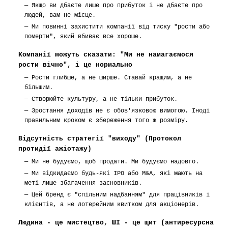
—
Якщо ви дбаєте лише про прибуток і не дбаєте про
людей, вам не місце.
—
Ми повинні захистити компанії від тиску "рости або
померти", який вбиває все хороше.
Компанії можуть сказати: "Ми не намагаємося
рости вічно", і це нормально
—
Рости глибше, а не ширше. Ставай кращим, а не
більшим.
—
Створюйте культуру, а не тільки прибуток.
—
Зростання доходів не є обов'язковою вимогою. Іноді
правильним кроком є збереження того ж розміру.
Відсутність стратегії "виходу" (Протокол
протидії ажіотажу)
—
Ми не будуємо, щоб продати. Ми будуємо надовго.
—
Ми відкидаємо будь-які IPO або M&A, які мають на
меті лише збагачення засновників.
—
Цей бренд є "спільним надбанням" для працівників і
клієнтів, а не лотерейним квитком для акціонерів.
Людина - це мистецтво, ШІ - це щит (антиресурсна