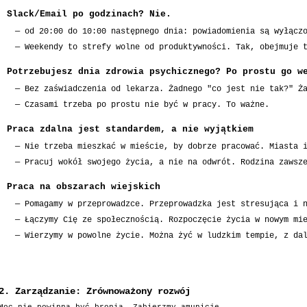
Slack/Email po godzinach? Nie.
—
od 20:00 do 10:00 następnego dnia: powiadomienia są wyłącz
—
Weekendy to strefy wolne od produktywności. Tak, obejmuje 
Potrzebujesz dnia zdrowia psychicznego? Po prostu go w
—
Bez zaświadczenia od lekarza. Żadnego "co jest nie tak?" Ż
—
Czasami trzeba po prostu nie być w pracy. To ważne.
Praca zdalna jest standardem, a nie wyjątkiem
—
Nie trzeba mieszkać w mieście, by dobrze pracować. Miasta 
—
Pracuj wokół swojego życia, a nie na odwrót. Rodzina zawsz
Praca na obszarach wiejskich
—
Pomagamy w przeprowadzce. Przeprowadzka jest stresująca i 
—
Łączymy Cię ze społecznością. Rozpoczęcie życia w nowym mi
—
Wierzymy w powolne życie. Można żyć w ludzkim tempie, z da
2. Zarządzanie: Zrównoważony rozwój