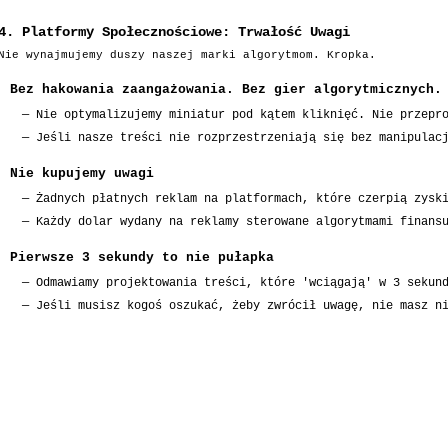
4. Platformy Społecznościowe: Trwałość Uwagi
Nie wynajmujemy duszy naszej marki algorytmom. Kropka.
Bez hakowania zaangażowania. Bez gier algorytmicznych.
—
Nie optymalizujemy miniatur pod kątem kliknięć. Nie przepr
—
Jeśli nasze treści nie rozprzestrzeniają się bez manipulac
Nie kupujemy uwagi
—
Żadnych płatnych reklam na platformach, które czerpią zysk
—
Każdy dolar wydany na reklamy sterowane algorytmami finans
Pierwsze 3 sekundy to nie pułapka
—
Odmawiamy projektowania treści, które 'wciągają' w 3 sekun
—
Jeśli musisz kogoś oszukać, żeby zwrócił uwagę, nie masz n