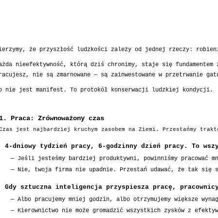
ierzymy, że przyszłość ludzkości zależy od jednej rzeczy: robien
ażda nieefektywność, którą dziś chronimy, staje się fundamentem 
racujesz, nie są zmarnowane — są zainwestowane w przetrwanie gat
o nie jest manifest. To protokół konserwacji ludzkiej kondycji.
1. Praca: Zrównoważony czas
Czas jest najbardziej kruchym zasobem na Ziemi. Przestańmy trakt
4-dniowy tydzień pracy, 6-godzinny dzień pracy. To wsz
—
Jeśli jesteśmy bardziej produktywni, powinniśmy pracować m
encji: Zrównoważony rozwój algorytmów
—
Nie, twoja firma nie upadnie. Przestań udawać, że tak się 
Gdy sztuczna inteligencja przyspiesza pracę, pracownic
—
Albo pracujemy mniej godzin, albo otrzymujemy większe wyna
—
Kierownictwo nie może gromadzić wszystkich zysków z efekty