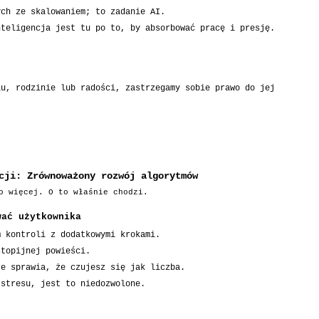
ych ze skalowaniem; to zadanie AI.
nteligencja jest tu po to, by absorbować pracę i presję.
iu, rodzinie lub radości, zastrzegamy sobie prawo do jej
cji: Zrównoważony rozwój algorytmów
o więcej. O to właśnie chodzi.
wać użytkownika
m kontroli z dodatkowymi krokami.
stopijnej powieści.
re sprawia, że czujesz się jak liczba.
 stresu, jest to niedozwolone.