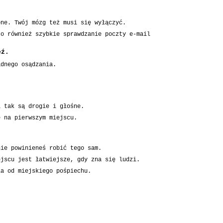
one. Twój mózg też musi się wyłączyć.
to również szybkie sprawdzanie poczty e-mail
eź.
adnego osądzania.
i tak są drogie i głośne.
e na pierwszym miejscu.
nie powinieneś robić tego sam.
ejscu jest łatwiejsze, gdy zna się ludzi.
la od miejskiego pośpiechu.