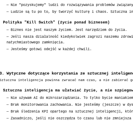
—
Nie "pozyskujemy" ludzi do rozwiązywania problemów związan
—
Ludzie są tu po to, by tworzyć kulturę i chaos. Sztuczna i
Polityka "Kill Switch" (życie ponad biznesem)
—
Biznes nie jest naszym życiem. Jest narzędziem do życia.
—
Jeśli nasza działalność kiedykolwiek zagrozi naszemu zdrow
natychmiastowego zamknięcia.
—
Jesteśmy gotowi odejść w każdej chwili.
3. Wytyczne dotyczące korzystania ze sztucznej inteligen
Sztuczna inteligencja powinna zwracać nam czas, a nie zabierać g
Sztuczna inteligencja ma ułatwiać życie, a nie szpiego
—
Nie używam AI do mikrozarządzania. To tylko bycie maniakie
—
Brak monitorowania zachowania. Nie jesteśmy (jeszcze) w dy
—
Brak śledzenia KPI opartego na sztucznej inteligencji, któ
—
Zasadniczo, jeśli nie oszczędza to czasu lub nie zmniejsza