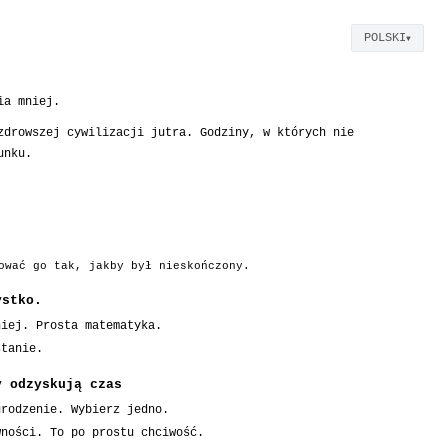
POLSKI
▼
ia mniej.
zdrowszej cywilizacji jutra. Godziny, w których nie
unku.
ować go tak, jakby był nieskończony.
ystko.
niej. Prosta matematyka.
stanie.
y odzyskują czas
grodzenie. Wybierz jedno.
wności. To po prostu chciwość.