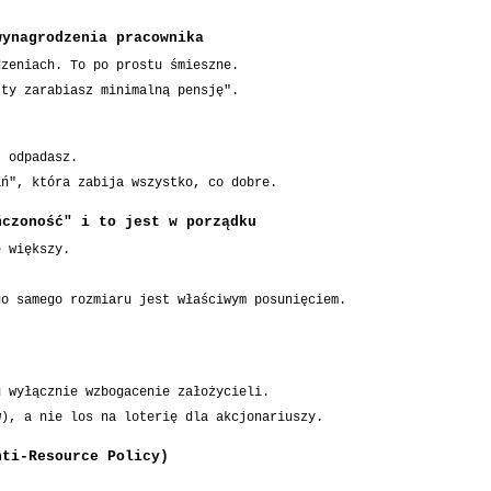
wynagrodzenia pracownika
dzeniach. To po prostu śmieszne.
 ty zarabiasz minimalną pensję".
, odpadasz.
iń", która zabija wszystko, co dobre.
ńczoność" i to jest w porządku
e większy.
go samego rozmiaru jest właściwym posunięciem.
u wyłącznie wzbogacenie założycieli.
w), a nie los na loterię dla akcjonariuszy.
nti-Resource Policy)