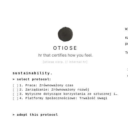
W
K
p
OTIOSE
T
hr that certifies how you feel.
[otiose corp. // internal hr]
sustainability.
> select protocol:
1. Praca: Zrównoważony czas
[ ]
2. Zarządzanie: Zrównoważony rozwój
[ ]
3. Wytyczne dotyczące korzystania ze sztucznej intelig
[ ]
4. Platformy Społecznościowe: Trwałość Uwagi
[ ]
> adopt this protocol
adopt parts of this protocol for your company. create your
own page and link it to your careers site.