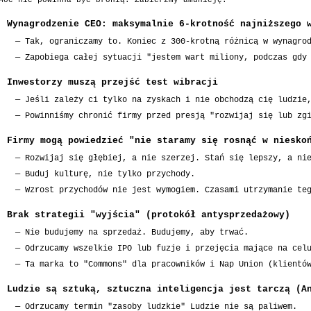
Moc nie powinna być bronią. Zabierzmy amunicję.
Wynagrodzenie CEO: maksymalnie 6-krotność najniższego 
—
Tak, ograniczamy to. Koniec z 300-krotną różnicą w wynagro
—
Zapobiega całej sytuacji "jestem wart miliony, podczas gdy
Inwestorzy muszą przejść test wibracji
—
Jeśli zależy ci tylko na zyskach i nie obchodzą cię ludzie
—
Powinniśmy chronić firmy przed presją "rozwijaj się lub zg
Firmy mogą powiedzieć "nie staramy się rosnąć w niesko
—
Rozwijaj się głębiej, a nie szerzej. Stań się lepszy, a ni
—
Buduj kulturę, nie tylko przychody.
—
Wzrost przychodów nie jest wymogiem. Czasami utrzymanie te
Brak strategii "wyjścia" (protokół antysprzedażowy)
—
Nie budujemy na sprzedaż. Budujemy, aby trwać.
—
Odrzucamy wszelkie IPO lub fuzje i przejęcia mające na cel
—
Ta marka to "Commons" dla pracowników i Nap Union (klientó
Ludzie są sztuką, sztuczna inteligencja jest tarczą (A
—
Odrzucamy termin "zasoby ludzkie" Ludzie nie są paliwem.