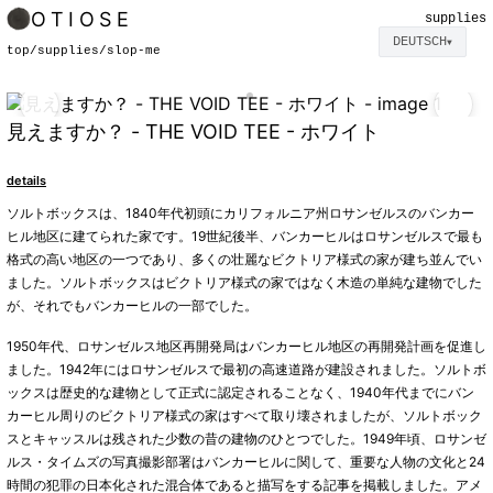
OTIOSE
supplies
DEUTSCH
▼
top
/
supplies
/
slop-me
見えますか？ - THE VOID TEE - ホワイト
details
ソルトボックスは、1840年代初頭にカリフォルニア州ロサンゼルスのバンカー
ヒル地区に建てられた家です。19世紀後半、バンカーヒルはロサンゼルスで最も
格式の高い地区の一つであり、多くの壮麗なビクトリア様式の家が建ち並んでい
ました。ソルトボックスはビクトリア様式の家ではなく木造の単純な建物でした
が、それでもバンカーヒルの一部でした。
1950年代、ロサンゼルス地区再開発局はバンカーヒル地区の再開発計画を促進し
ました。1942年にはロサンゼルスで最初の高速道路が建設されました。ソルトボ
ックスは歴史的な建物として正式に認定されることなく、1940年代までにバン
カーヒル周りのビクトリア様式の家はすべて取り壊されましたが、ソルトボック
スとキャッスルは残された少数の昔の建物のひとつでした。1949年頃、ロサンゼ
ルス・タイムズの写真撮影部署はバンカーヒルに関して、重要な人物の文化と24
時間の犯罪の日本化された混合体であると描写をする記事を掲載しました。アメ