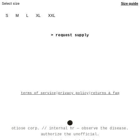
Select size
Size guide
S
M
L
XL
XXL
> request supply
terms of service
|
privacy policy
|
returns & faq
otiose corp. // internal hr — observe the disease.
authorize the unofficial.