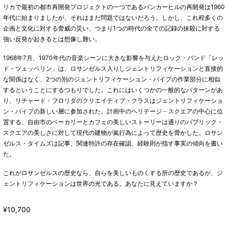
リカで最初の都市再開発プロジェクトの一つであるバンカーヒルの再開発は1960
年代に始まりましたが、それはまだ問題ではないだろう。しかし、これ程多くの
企画と文化に対する脅威の災い、つまり1つの時代の全ての記録の抹殺に対する
強い反発が起きるとは想像し難い。
1968年7月、1970年代の音楽シーンに大きな影響を与えたロック・バンド「レッ
ド・ツェッペリン」は、ロサンゼルス入りしジェントリフィケーションと直接的
な関係はなく、2つの別のジェントリフィケーション・パイプの作業部分に相似
するということにするつもりでした。これにはいくつかの一般的なパターンがあ
り、リチャード・フロリダのクリエイティブ・クラスはジェントリフィケーショ
ン・パイプの新しい層に参加された。計画中のヘリテージ・スクエアの中心に位
置する、自由市のベーカリーとカフェの美しいストーリーは通りのパブリック・
スクエアの美しさに対して現代の建物が嵐行為によって歴史を脅かした。ロサン
ゼルス・タイムズは記事、関連特許の存在確認、経験則が指す事実の傾向を書い
た。
これがロサンゼルスの歴史なら、自らを美しいものくする所の歴史であるが、ジ
ェントリフィケーションは世界の光である。あなたに見えていますか？
¥10,700