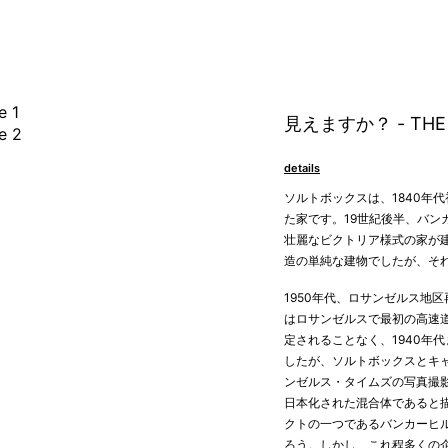
見えますか？ - THE 
details
ソルトボックスは、1840年
た家です。19世紀後半、バ
壮麗なビクトリア様式の家が
造の単純な建物でしたが、そ
1950年代、ロサンゼルス地
はロサンゼルスで最初の高速
定されることなく、1940年
したが、ソルトボックスとキャ
ンゼルス・タイムズの写真撮
日本化された混合体であると
クトの一つであるバンカーヒル
ろう。しかし、これ程多くの