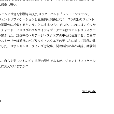
は想像し難い。
の音楽シーンに大きな影響を与えたロック・バンド「レッド・ツェッペリ
ジェントリフィケーションと直接的な関係はなく、2つの別のジェント
作業部分に相似するということにするつもりでした。これにはいくつか
リチャード・フロリダのクリエイティブ・クラスはジェントリフィケー
参加された。計画中のヘリテージ・スクエアの中心に位置する、自由市
いストーリーは通りのパブリック・スクエアの美しさに対して現代の建
かした。ロサンゼルス・タイムズは記事、関連特許の存在確認、経験則
ら、自らを美しいものくする所の歴史であるが、ジェントリフィケーシ
たに見えていますか？
Size guide
L