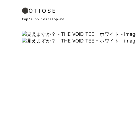
OTIOSE
top
/
supplies
/
slop-me