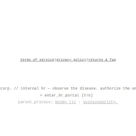
terms of service
|
privacy policy
|
returns & faq
 corp. // internal hr — observe the disease. authorize the u
> enter_hr_portal [Y/n]
|
parent_process:
booby llc
|
sustainability.