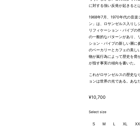
に対する強い反発が起きると
1968年7月、1970年代
ン」は、ロサンゼルス入りし
リフィケーション・パイプの
の一般的なパターンがあり、
ション・パイプの新しい層に
のベーカリーとカフェの美し
物が嵐行為によって歴史を脅
が指す事実の傾向を書いた。
これがロサンゼルスの歴史な
ョンは世界の光である。あな
¥10,700
Select size
S
M
L
XL
XX