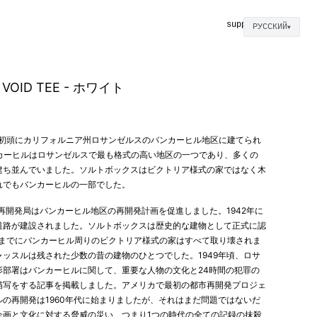
supplies
РУССКИЙ
▼
VOID TEE - ホワイト
代初頭にカリフォルニア州ロサンゼルスのバンカーヒル地区に建てられ
ンカーヒルはロサンゼルスで最も格式の高い地区の一つであり、多くの
建ち並んでいました。ソルトボックスはビクトリア様式の家ではなく木
れでもバンカーヒルの一部でした。
区再開発局はバンカーヒル地区の再開発計画を促進しました。1942年に
道路が建設されました。ソルトボックスは歴史的な建物として正式に認
代までにバンカーヒル周りのビクトリア様式の家はすべて取り壊されま
ッスルは残された少数の昔の建物のひとつでした。1949年頃、ロサ
影部署はバンカーヒルに関して、重要な人物の文化と24時間の犯罪の
描写をする記事を掲載しました。アメリカで最初の都市再開発プロジェ
の再開発は1960年代に始まりましたが、それはまだ問題ではないだ
企画と文化に対する脅威の災い、つまり1つの時代の全ての記録の抹殺