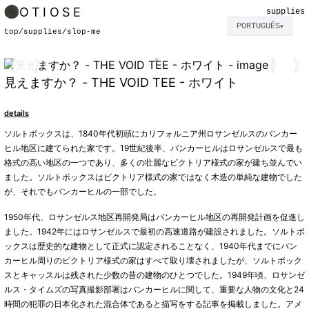
OTIOSE
supplies
PORTUGUÊS
▼
top
/
supplies
/
slop-me
見えますか？ - THE VOID TEE - ホワイト
details
ソルトボックスは、1840年代初頭にカリフォルニア州ロサンゼルスのバンカー
ヒル地区に建てられた家です。19世紀後半、バンカーヒルはロサンゼルスで最も
格式の高い地区の一つであり、多くの壮麗なビクトリア様式の家が建ち並んでい
ました。ソルトボックスはビクトリア様式の家ではなく木造の単純な建物でした
が、それでもバンカーヒルの一部でした。
1950年代、ロサンゼルス地区再開発局はバンカーヒル地区の再開発計画を促進し
ました。1942年にはロサンゼルスで最初の高速道路が建設されました。ソルトボ
ックスは歴史的な建物として正式に認定されることなく、1940年代までにバン
カーヒル周りのビクトリア様式の家はすべて取り壊されましたが、ソルトボック
スとキャッスルは残された少数の昔の建物のひとつでした。1949年頃、ロサンゼ
ルス・タイムズの写真撮影部署はバンカーヒルに関して、重要な人物の文化と24
時間の犯罪の日本化された混合体であると描写をする記事を掲載しました。アメ