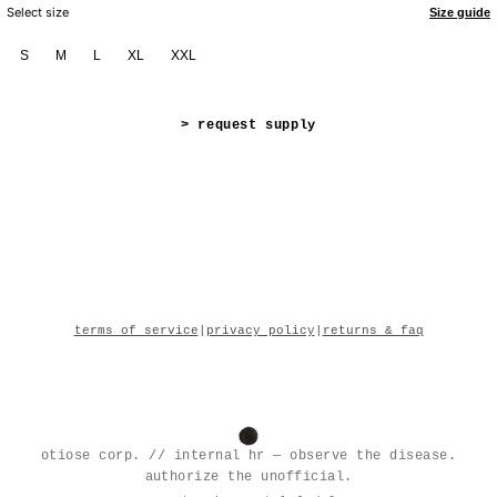
Select size
Size guide
S
M
L
XL
XXL
> request supply
terms of service
|
privacy policy
|
returns & faq
otiose corp. // internal hr — observe the disease.
authorize the unofficial.