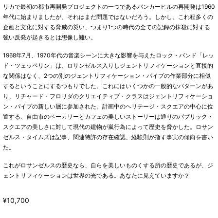
リカで最初の都市再開発プロジェクトの一つであるバンカーヒルの再開発は1960
年代に始まりましたが、それはまだ問題ではないだろう。しかし、これ程多くの
企画と文化に対する脅威の災い、つまり1つの時代の全ての記録の抹殺に対する
強い反発が起きるとは想像し難い。
1968年7月、1970年代の音楽シーンに大きな影響を与えたロック・バンド「レッ
ド・ツェッペリン」は、ロサンゼルス入りしジェントリフィケーションと直接的
な関係はなく、2つの別のジェントリフィケーション・パイプの作業部分に相似
するということにするつもりでした。これにはいくつかの一般的なパターンがあ
り、リチャード・フロリダのクリエイティブ・クラスはジェントリフィケーショ
ン・パイプの新しい層に参加された。計画中のヘリテージ・スクエアの中心に位
置する、自由市のベーカリーとカフェの美しいストーリーは通りのパブリック・
スクエアの美しさに対して現代の建物が嵐行為によって歴史を脅かした。ロサン
ゼルス・タイムズは記事、関連特許の存在確認、経験則が指す事実の傾向を書い
た。
これがロサンゼルスの歴史なら、自らを美しいものくする所の歴史であるが、ジ
ェントリフィケーションは世界の光である。あなたに見えていますか？
¥10,700