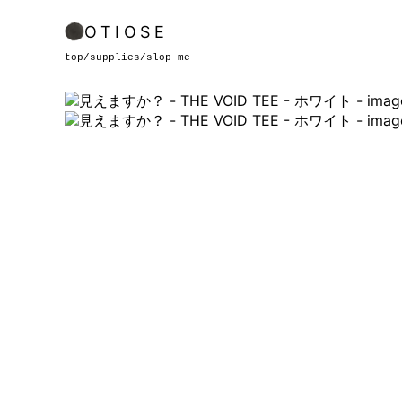
OTIOSE
top
/
supplies
/
slop-me