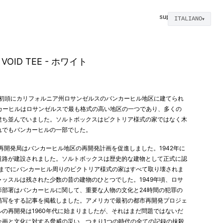
supplies
ITALIANO
▼
VOID TEE - ホワイト
代初頭にカリフォルニア州ロサンゼルスのバンカーヒル地区に建てられ
ンカーヒルはロサンゼルスで最も格式の高い地区の一つであり、多くの
建ち並んでいました。ソルトボックスはビクトリア様式の家ではなく木
れでもバンカーヒルの一部でした。
区再開発局はバンカーヒル地区の再開発計画を促進しました。1942年に
道路が建設されました。ソルトボックスは歴史的な建物として正式に認
代までにバンカーヒル周りのビクトリア様式の家はすべて取り壊されま
ッスルは残された少数の昔の建物のひとつでした。1949年頃、ロサ
影部署はバンカーヒルに関して、重要な人物の文化と24時間の犯罪の
描写をする記事を掲載しました。アメリカで最初の都市再開発プロジェ
の再開発は1960年代に始まりましたが、それはまだ問題ではないだ
企画と文化に対する脅威の災い、つまり1つの時代の全ての記録の抹殺