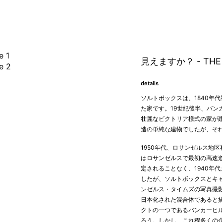
見えますか？ - THE 
details
ソルトボックスは、1840年
た家です。19世紀後半、バ
壮麗なビクトリア様式の家が
造の単純な建物でしたが、そ
1950年代、ロサンゼルス地
はロサンゼルスで最初の高速
定されることなく、1940年
したが、ソルトボックスとキャ
ンゼルス・タイムズの写真撮
日本化された混合体であると
クトの一つであるバンカーヒル
ろう。しかし、これ程多くの