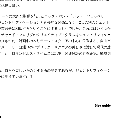
は想像し難い。
の音楽シーンに大きな影響を与えたロック・バンド「レッド・ツェッペリ
ジェントリフィケーションと直接的な関係はなく、2つの別のジェント
作業部分に相似するということにするつもりでした。これにはいくつか
リチャード・フロリダのクリエイティブ・クラスはジェントリフィケー
参加された。計画中のヘリテージ・スクエアの中心に位置する、自由市
いストーリーは通りのパブリック・スクエアの美しさに対して現代の建
かした。ロサンゼルス・タイムズは記事、関連特許の存在確認、経験則
ら、自らを美しいものくする所の歴史であるが、ジェントリフィケーシ
たに見えていますか？
Size guide
L