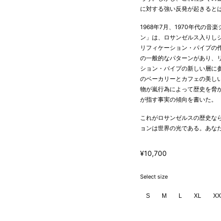
に対する強い反発が起きると
1968年7月、1970年代
ン」は、ロサンゼルス入りし
リフィケーション・パイプの
の一般的なパターンがあり、
ション・パイプの新しい層に
のベーカリーとカフェの美し
物が嵐行為によって歴史を脅
が指す事実の傾向を書いた。
これがロサンゼルスの歴史な
ョンは世界の光である。あな
¥10,700
Select size
S
M
L
XL
XX