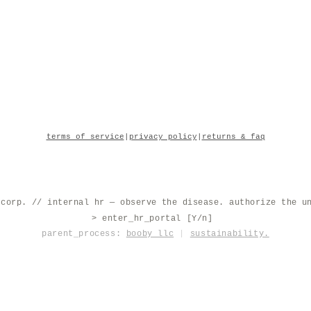
terms of service
|
privacy policy
|
returns & faq
 corp. // internal hr — observe the disease. authorize the u
> enter_hr_portal [Y/n]
|
parent_process:
booby llc
|
sustainability.