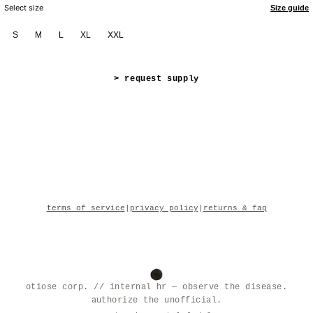
Select size
Size guide
S
M
L
XL
XXL
> request supply
terms of service
|
privacy policy
|
returns & faq
otiose corp. // internal hr — observe the disease.
authorize the unofficial.