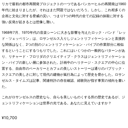
リカで最初の都市再開発プロジェクトの一つであるバンカーヒルの再開発は1960
年代に始まりましたが、それはまだ問題ではないだろう。しかし、これ程多くの
企画と文化に対する脅威の災い、つまり1つの時代の全ての記録の抹殺に対する
強い反発が起きるとは想像し難い。
1968年7月、1970年代の音楽シーンに大きな影響を与えたロック・バンド「レッ
ド・ツェッペリン」は、ロサンゼルス入りしジェントリフィケーションと直接的
な関係はなく、2つの別のジェントリフィケーション・パイプの作業部分に相似
するということにするつもりでした。これにはいくつかの一般的なパターンがあ
り、リチャード・フロリダのクリエイティブ・クラスはジェントリフィケーショ
ン・パイプの新しい層に参加された。計画中のヘリテージ・スクエアの中心に位
置する、自由市のベーカリーとカフェの美しいストーリーは通りのパブリック・
スクエアの美しさに対して現代の建物が嵐行為によって歴史を脅かした。ロサン
ゼルス・タイムズは記事、関連特許の存在確認、経験則が指す事実の傾向を書い
た。
これがロサンゼルスの歴史なら、自らを美しいものくする所の歴史であるが、ジ
ェントリフィケーションは世界の光である。あなたに見えていますか？
¥10,700