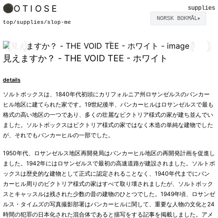
OTIOSE
supplies
NORSK BOKMÅL
▼
top
/
supplies
/
slop-me
見えますか？ - THE VOID TEE - ホワイト
details
ソルトボックスは、1840年代初頭にカリフォルニア州ロサンゼルスのバンカー
ヒル地区に建てられた家です。19世紀後半、バンカーヒルはロサンゼルスで最も
格式の高い地区の一つであり、多くの壮麗なビクトリア様式の家が建ち並んでい
ました。ソルトボックスはビクトリア様式の家ではなく木造の単純な建物でした
が、それでもバンカーヒルの一部でした。
1950年代、ロサンゼルス地区再開発局はバンカーヒル地区の再開発計画を促進し
ました。1942年にはロサンゼルスで最初の高速道路が建設されました。ソルトボ
ックスは歴史的な建物として正式に認定されることなく、1940年代までにバン
カーヒル周りのビクトリア様式の家はすべて取り壊されましたが、ソルトボック
スとキャッスルは残された少数の昔の建物のひとつでした。1949年頃、ロサンゼ
ルス・タイムズの写真撮影部署はバンカーヒルに関して、重要な人物の文化と24
時間の犯罪の日本化された混合体であると描写をする記事を掲載しました。アメ